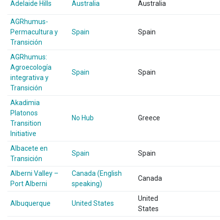
Adelaide Hills
Australia
Australia
AGRhumus-
Permacultura y
Spain
Spain
Transición
AGRhumus:
Agroecología
Spain
Spain
integrativa y
Transición
Akadimia
Platonos
No Hub
Greece
Transition
Initiative
Albacete en
Spain
Spain
Transición
Alberni Valley –
Canada (English
Canada
Port Alberni
speaking)
United
Albuquerque
United States
States