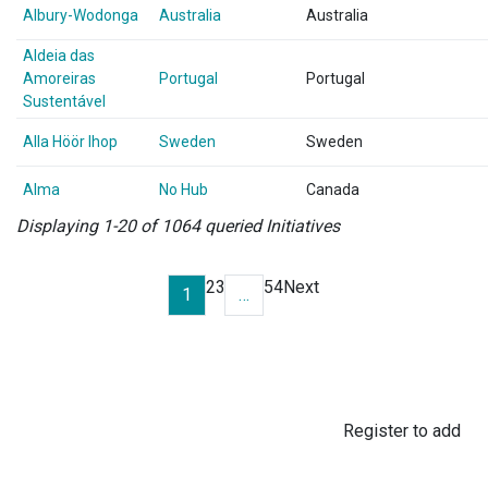
Albury-Wodonga
Australia
Australia
Aldeia das
Amoreiras
Portugal
Portugal
Sustentável
Alla Höör Ihop
Sweden
Sweden
Alma
No Hub
Canada
Displaying 1-20 of 1064 queried Initiatives
2
3
54
Next
1
…
Register to add