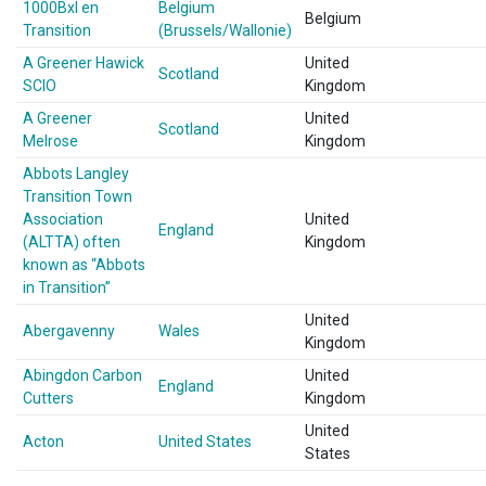
1000Bxl en
Belgium
Belgium
Transition
(Brussels/Wallonie)
A Greener Hawick
United
Scotland
SCIO
Kingdom
A Greener
United
Scotland
Melrose
Kingdom
Abbots Langley
Transition Town
Association
United
England
(ALTTA) often
Kingdom
known as “Abbots
in Transition”
United
Abergavenny
Wales
Kingdom
Abingdon Carbon
United
England
Cutters
Kingdom
United
Acton
United States
States