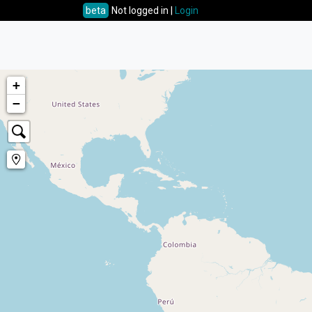
beta
Not logged in |
Login
+
−