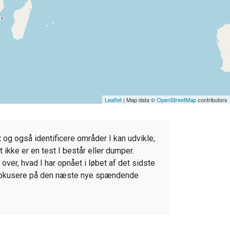
Leaflet
| Map data ©
OpenStreetMap
contributors
 og også identificere områder I kan udvikle,
 ikke er en test I består eller dumper.
ver, hvad I har opnået i løbet af det sidste
 at fokusere på den næste nye spændende