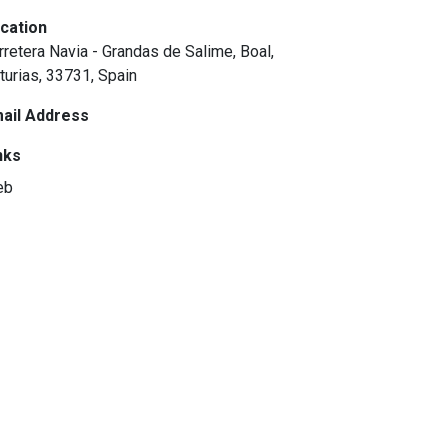
cation
rretera Navia - Grandas de Salime, Boal,
turias, 33731, Spain
ail Address
nks
eb