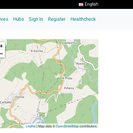
English
tives
Hubs
Sign In
Register
Healthcheck
+
−
Leaflet
| Map data ©
OpenStreetMap
contributors